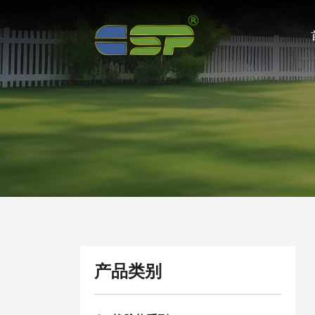
EPDM
地
垫
系
列
产品类别