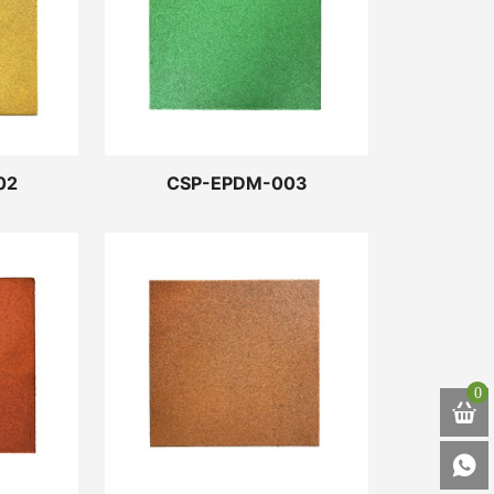
02
CSP-EPDM-003
0