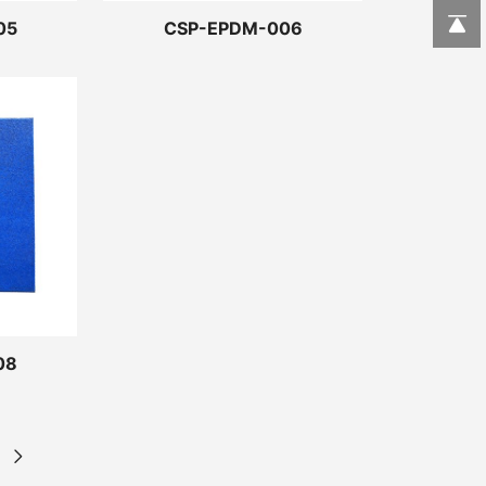
05
CSP-EPDM-006
08