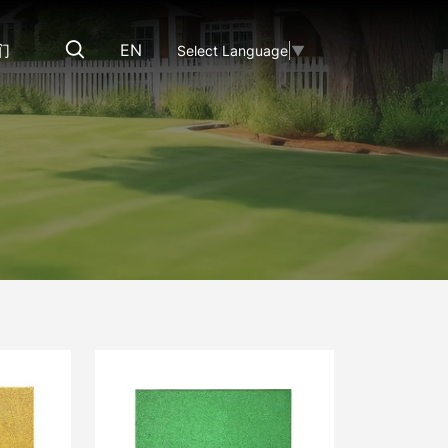
们
EN
Select Language
▼