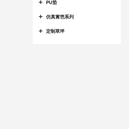
PU垫
仿真篱笆系列
定制草坪