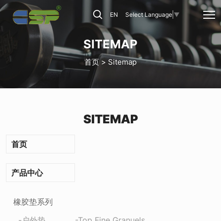
青
EN
Select Language
▼
岛
创
SITEMAP
顺
首页
Sitemap
鹏
工
贸
SITEMAP
有
限
首页
公
司
产品中心
橡胶垫系列
户外垫
Top Fine Granuels