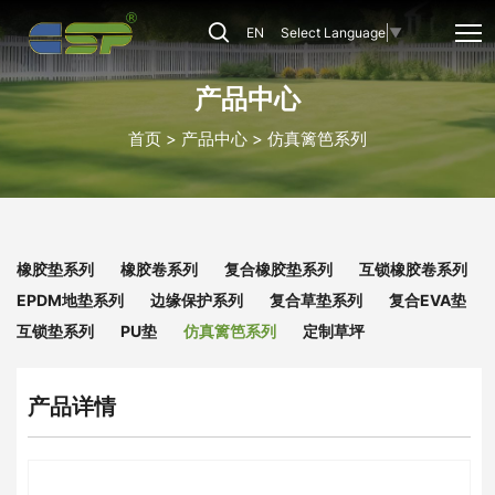
仿
EN
Select Language
▼
真
篱
产品中心
笆
首页
产品中心
仿真篱笆系列
系
列
橡胶垫系列
橡胶卷系列
复合橡胶垫系列
互锁橡胶卷系列
EPDM地垫系列
边缘保护系列
复合草垫系列
复合EVA垫
互锁垫系列
PU垫
仿真篱笆系列
定制草坪
产品详情