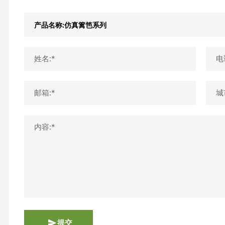
姓名:*
电
邮箱:*
城
内容:*
提交