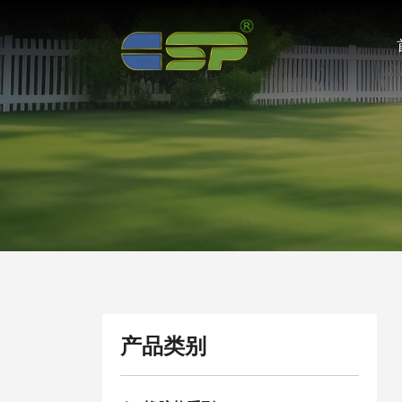
仿
真
篱
笆
系
列
产品类别