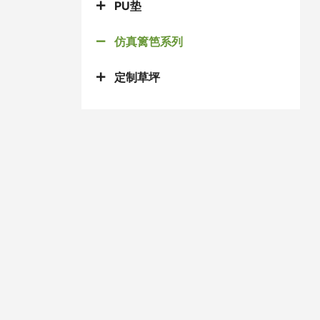
PU垫
仿真篱笆系列
定制草坪