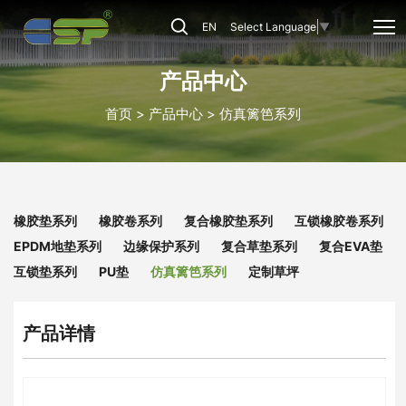
仿
EN
Select Language
▼
真
篱
产品中心
笆
首页
产品中心
仿真篱笆系列
系
列
橡胶垫系列
橡胶卷系列
复合橡胶垫系列
互锁橡胶卷系列
EPDM地垫系列
边缘保护系列
复合草垫系列
复合EVA垫
互锁垫系列
PU垫
仿真篱笆系列
定制草坪
产品详情